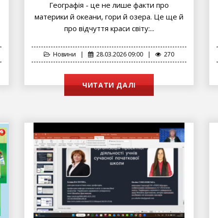
Географія - це не лише факти про
материки й океани, гори й озера. Це ще й
про відчуття краси світу:...
Новини
|
28.03.2026 09:00
|
270
ЧИТАТИ ДАЛІ