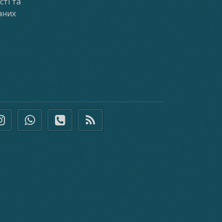
ті та
аних