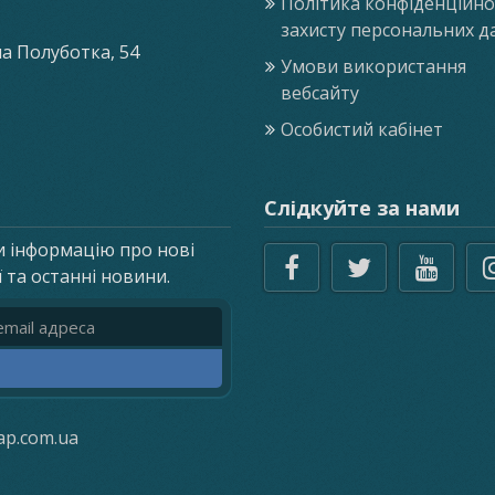
Політика конфіденційнос
захисту персональних д
ла Полуботка, 54
Умови використання
вебсайту
Особистий кабінет
Слідкуйте за нами
и інформацію про нові
ї та останні новини.
реса
ap.com.ua