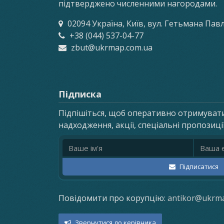
підтверджено численними нагородами.
02094 Україна, Київ, вул. Гетьмана Пав
+38 (044) 537-04-77
zbut@ukrmap.com.ua
Підписка
Підпішіться, щоб оперативно отримуват
надходження, акції, спеціальні пропозиці
Ім'я
Email ад
Підписатися
Повідомити про корупцію:
antikor@ukrm
Звернутися до керівника