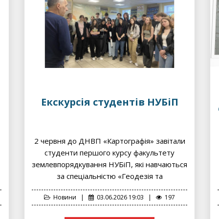
и
Екскурсія студентів НУБіП
2 червня до ДНВП «Картографія» завітали
студенти першого курсу факультету
землевпорядкування НУБіП, які навчаються
за спеціальністю «Геодезія та
землеустрій».Під час...
Новини
|
03.06.2026 19:03
|
197