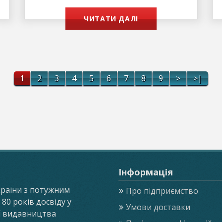
ЧИТАТИ ДАЛІ
1
2
3
4
5
6
7
8
9
>
>|
Інформація
країни з потужним
Про підприємство
0 років досвіду у
Умови доставки
ії видавництва