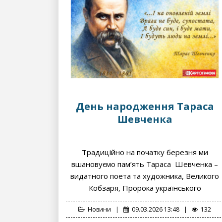
День народження Тараса
Шевченка
Традиційно на початку березня ми
вшановуємо пам’ять Тараса Шевченка –
видатного поета та художника, Великого
Кобзаря, Пророка українського
народу.Шевченко залишив...
Новини
|
09.03.2026 13:48
|
132