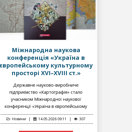
Міжнародна наукова
конференція «Україна в
європейському культурному
просторі XVI–XVIII ст.»
Державне науково-виробниче
підприємство «Картографія» стало
учасником Міжнародної наукової
конференції «Україна в європейському
культурному просторі XVI–XVIII ст. (з
Новини
|
14.05.2026 09:11
|
307
нагоди 425-річчя від...