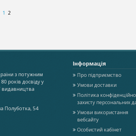
1
2
Інформація
країни з потужним
Про підприємство
0 років досвіду у
Умови доставки
ії видавництва
Політика конфіденційнос
захисту персональних д
ла Полуботка, 54
Умови використання
вебсайту
Особистий кабінет