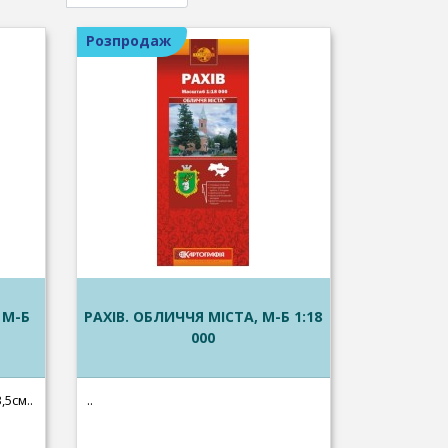
Розпродаж
 М-Б
РАХІВ. ОБЛИЧЧЯ МІСТА, М-Б 1:18
000
,5см..
..