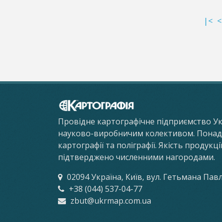
|<
<
Провідне картографічне підприємство У
науково-виробничим колективом. Понад 8
картографії та поліграфії. Якість продукц
підтверджено численними нагородами.
02094 Україна, Київ, вул. Гетьмана Пав
+38 (044) 537-04-77
zbut@ukrmap.com.ua