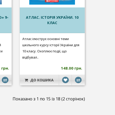
» 9-
АТЛАС. ІСТОРІЯ УКРАЇНИ. 10
КЛАС
Атлас ілюструє основні теми
й
шкільного курсу історії України для
ти
10 класу. Охоплює події, що
відбувал..
 грн.
148.00 грн.
ДО КОШИКА
Показано з 1 по 15 із 18 (2 сторінок)