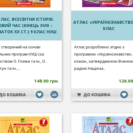
ЛАС. ВСЕСВІТНЯ ІСТОРІЯ.
АТЛАС «УКРАЇНОЗНАВСТВО
ОВИЙ ЧАС (КІНЕЦЬ XVIII –
КЛАС
АТОК XX СТ.) 9 КЛАС НУШ
 створений на основі
Атлас розроблено згідно з
льних програм НУШ (за
програмою «Українознавство. 
ством О. Гісема та ін., О.
класи», затвердженою Вчено
н та ін., ..
радою Націона..
148.00 грн.
126.00
ДО КОШИКА
ДО КОШИКА