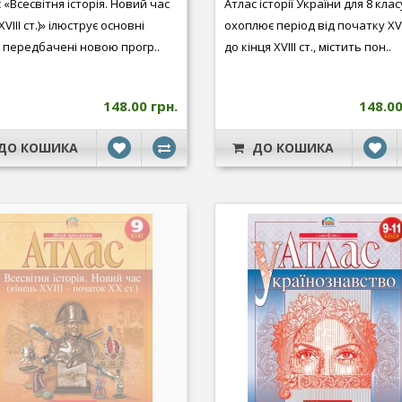
 «Всесвітня історія. Новий час
Атлас історії України для 8 клас
XVIII ст.)» ілюструє основні
охоплює період від початку XVI
 передбачені новою прогр..
до кінця XVIII ст., містить пон..
148.00 грн.
148.00
ДО КОШИКА
ДО КОШИКА