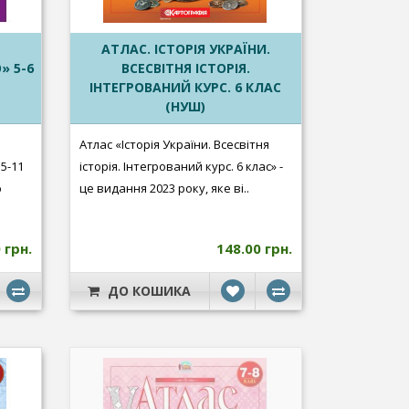
АТЛАС. ІСТОРIЯ УКРАЇНИ.
» 5-6
ВСЕСВІТНЯ ІСТОРІЯ.
ІНТЕГРОВАНИЙ КУРС. 6 КЛАС
(НУШ)
Атлас «Історія України. Всесвітня
5-11
історія. Інтегрований курс. 6 клас» -
ю
це видання 2023 року, яке ві..
 грн.
148.00 грн.
ДО КОШИКА