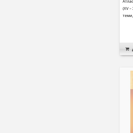
Атлас
(XV – 
теми,