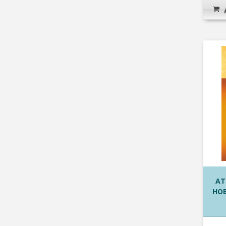
АТ
НОВ