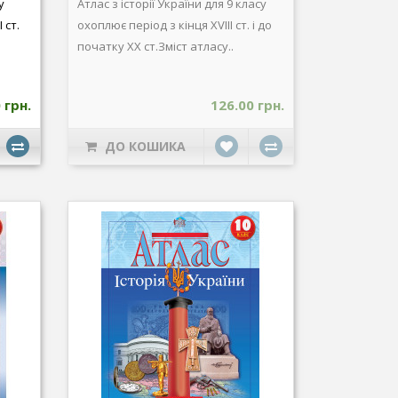
у
Атлас з історії України для 9 класу
 ст.
охоплює період з кінця XVIIІ ст. і до
початку ХХ ст.Зміст атласу..
 грн.
126.00 грн.
ДО КОШИКА