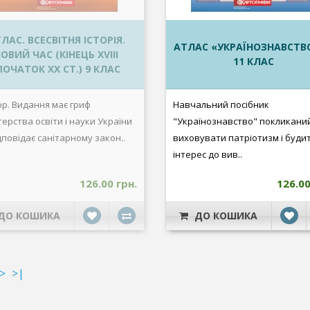
ЛАС. ВСЕСВІТНЯ ІСТОРІЯ.
АТЛАС «УКРАЇНОЗНАВСТВО
ОВИЙ ЧАС (КІНЕЦЬ XVIII
11 КЛАС
ПОЧАТОК XX СТ.) 9 КЛАС
ор. Видання має гриф
Навчальний посібник
терства освіти і науки України
"Українознавство" покликани
дповідає санітарному закон..
виховувати патріотизм і буди
інтерес до вив..
126.00 грн.
126.00
ДО КОШИКА
ДО КОШИКА
>
>|