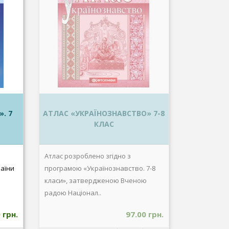
. 7
АТЛАС «УКРАЇНОЗНАВСТВО» 7-8
КЛАС
Атлас розроблено згідно з
раїни
програмою «Українознавство. 7-8
класи», затвердженою Вченою
радою Націонал..
 грн.
97.00 грн.