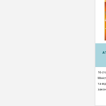
А
16 ст
Мініс
та ві
закон