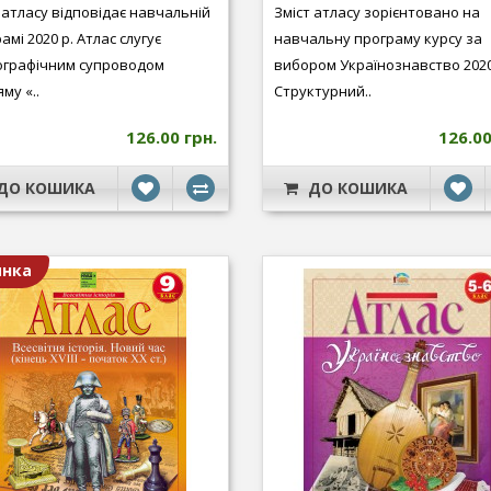
 атласу відповідає навчальній
Зміст атласу зорієнтовано на
амі 2020 р. Атлас слугує
навчальну програму курсу за
ографічним супроводом
вибором Українознавство 2020
му «..
Структурний..
126.00 грн.
126.00
ДО КОШИКА
ДО КОШИКА
инка