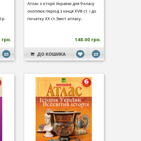
Атлас з історії України для 9 класу
охоплює період з кінця XVIIІ ст. і до
 р.
початку ХХ ст.Зміст атласу..
 грн.
148.00 грн.
ДО КОШИКА