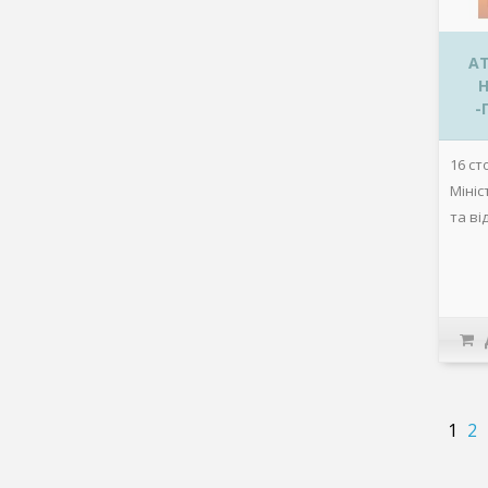
АТ
Н
-
16 ст
Мініс
та ві
1
2