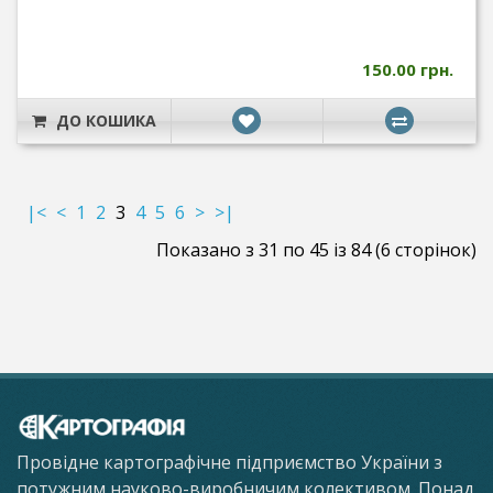
150.00 грн.
ДО КОШИКА
|<
<
1
2
3
4
5
6
>
>|
Показано з 31 по 45 із 84 (6 сторінок)
Провідне картографічне підприємство України з
потужним науково-виробничим колективом. Понад