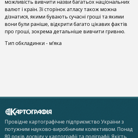
можливість вивчити назви багатьох національних
валют і країн. Зі сторінок атласу також можна
дізнатися, якими бувають сучасні гроші та якими
вони були раніше, відкрити багато цікавих фактів
про гроші, зокрема детальніше вивчити гривню.
Тип обкладинки - м’яка
Провідне картографічне підприємство України з
потужним науково-виробничим колективом. Понад
80 років досвіду у картографії та поліграфії. Якість