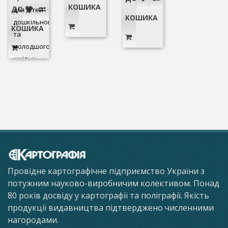
КОШИКА
ДО
для дітей
КОШИКА
дошкільного
КОШИКА
та
молодшого
шкільн..
Провідне картографічне підприємство України з
потужним науково-виробничим колективом. Понад
80 років досвіду у картографії та поліграфії. Якість
продукції видавництва підтверджено численними
нагородами.