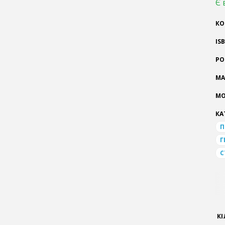
Є 
КО
IS
РО
МА
МО
КА
П
Г
С
КІ