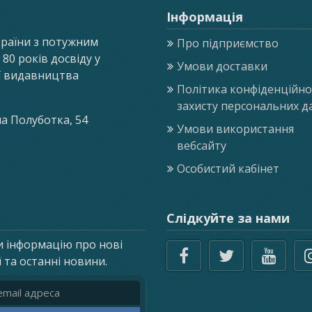
Інформація
країни з потужним
Про підприємство
0 років досвіду у
Умови доставки
ії видавництва
Політика конфіденційнос
захисту персональних д
ла Полуботка, 54
Умови використання
вебсайту
Особистий кабінет
Слідкуйте за нами
и інформацію про нові
ї та останні новини.
реса