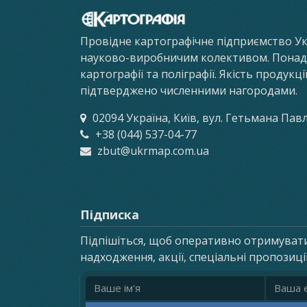
Провідне картографічне підприємство У
науково-виробничим колективом. Понад 8
картографії та поліграфії. Якість продукц
підтверджено численними нагородами.
02094 Україна, Київ, вул. Гетьмана Пав
+38 (044) 537-04-77
zbut@ukrmap.com.ua
Підписка
Підпішіться, щоб оперативно отримуват
надходження, акції, спеціальні пропозиці
Ім'я
Email ад