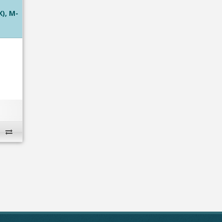
), М-