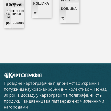
КОШИКА
ДО
для дітей
КОШИКА
дошкільного
КОШИКА
та
молодшого
шкільн..
Провідне картографічне підприємство України з
потужним науково-виробничим колективом. Понад
80 років досвіду у картографії та поліграфії. Якість
продукції видавництва підтверджено численними
нагородами.