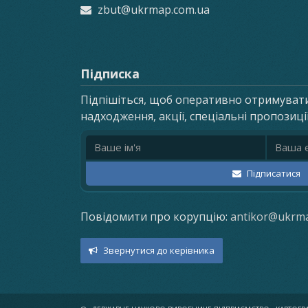
zbut@ukrmap.com.ua
Підписка
Підпішіться, щоб оперативно отримуват
надходження, акції, спеціальні пропозиці
Ім'я
Email ад
Підписатися
Повідомити про корупцію:
antikor@ukrm
Звернутися до керівника