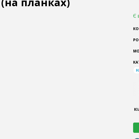
(на планках)
Є 
КО
РО
МО
КА
Н
КІ