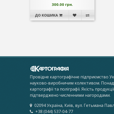
300.00 грн.
ДО КОШИКА
Провідне картографічне підприємство У
науково-виробничим колективом. Понад 8
картографії та поліграфії. Якість продукц
підтверджено численними нагородами.
02094 Україна, Київ, вул. Гетьмана Пав
+38 (044) 537-04-77