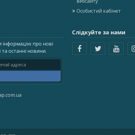
вебсайту
Особистий кабінет
Слідкуйте за нами
и інформацію про нові
ї та останні новини.
реса
ap.com.ua