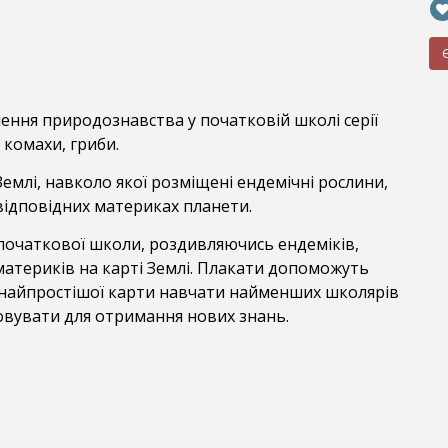
ння природознавства у початковій школі серії
 комахи, гриби.
емлі, навколо якої розміщені ендемічні рослини,
 відповідних материках планети.
 початкової школи, роздивляючись ендеміків,
материків на карті Землі. Плакати допоможуть
 найпростішої карти навчати найменших школярів
товувати для отримання нових знань.