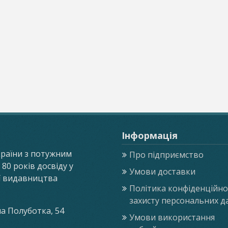
Інформація
країни з потужним
Про підприємство
0 років досвіду у
Умови доставки
ії видавництва
Політика конфіденційнос
захисту персональних д
ла Полуботка, 54
Умови використання