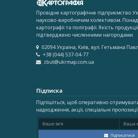
Провідне картографічне підприємство У
науково-виробничим колективом. Понад 8
картографії та поліграфії. Якість продукц
підтверджено численними нагородами.
02094 Україна, Київ, вул. Гетьмана Пав
+38 (044) 537-04-77
zbut@ukrmap.com.ua
Підписка
Підпішіться, щоб оперативно отримуват
надходження, акції, спеціальні пропозиці
Ім'я
Email ад
Підписатися