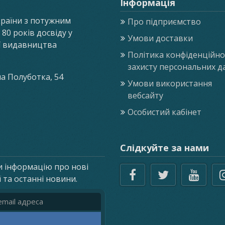
Інформація
країни з потужним
Про підприємство
0 років досвіду у
Умови доставки
ії видавництва
Політика конфіденційнос
захисту персональних д
ла Полуботка, 54
Умови використання
вебсайту
Особистий кабінет
Слідкуйте за нами
и інформацію про нові
ї та останні новини.
реса