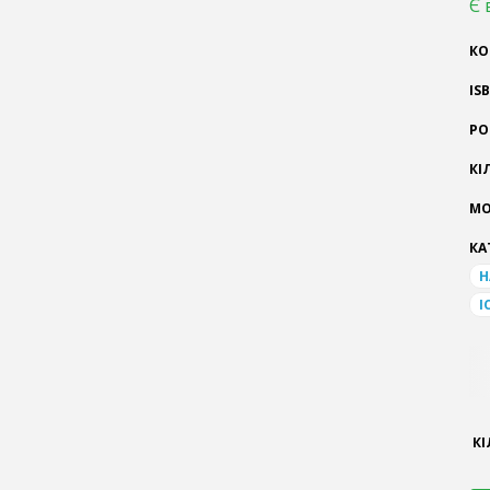
Є 
КО
IS
РО
КІ
МО
КА
Н
І
КІ