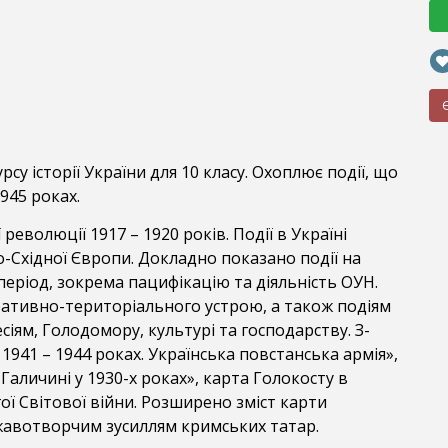
су історії України для 10 класу. Охоплює події, що
945 роках.
революції 1917 – 1920 років. Події в Україні
о-Східної Європи. Докладно показано події на
період, зокрема пацифікацію та діяльність ОУН.
тративно-територіального устрою, а також подіям
сіям, Голодомору, культурі та господарству. З-
 1941 – 1944 роках. Українська повстанська армія»,
Галичині у 1930-х роках», карта Голокосту в
ої Світової війни. Розширено зміст карти
ржавотворчим зусиллям кримських татар.