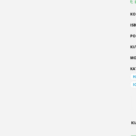
Є 
КО
IS
РО
КІ
МО
КА
Н
І
КІ