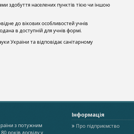
ми здобуття населених пунктів тією чи іншою
відне до вікових особливостей учнів
дана в доступній для учнів формі.
ауки України та відповідає санітарному
Інформація
країни з потужним
Про підприємство
0 років досвіду у