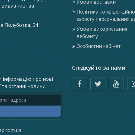
Умови доставки
ії видавництва
Політика конфіденційнос
захисту персональних д
ла Полуботка, 54
Умови використання
вебсайту
Особистий кабінет
Слідкуйте за нами
и інформацію про нові
ї та останні новини.
реса
ap.com.ua