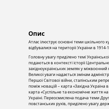
Опис
Атлас ілюструє основні теми шкільного кур
відбувалися на території України в 1914-1
Головну увагу приділено темі Української 
подаються в контексті історії Центральн
західноукраїнських землях у міжвоєнний 
Великої уваги надається змінам адмініс
Першої Світової війни, сталінським репре
поміж новацій – карта «Західна Україна в
карта «Суспільне та економічне життя на 
Україні. Переосмислена подача теми Друг
повстанських рухів, приділено увагу де