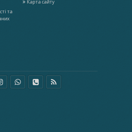
Карта сайту
ті та
аних