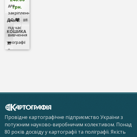
для
грн.
закріплення
ДО
знань
під час
КОШИКА
вивчення
географії
т..
Провідне картографічне підприємство України з
потужним науково-виробничим колективом. Понад
80 років досвіду у картографії та поліграфії. Якість