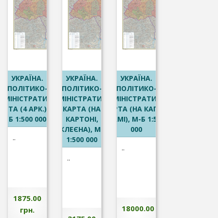
УКРАЇНА.
УКРАЇНА.
УКРАЇНА.
ПОЛІТИКО-
ПОЛІТИКО-
ПОЛІТИКО-
ДМІНІСТРАТИВНА
АДМІНІСТРАТИВНА
АДМІНІСТРАТИВНА
АРТА (4 АРК.), М-
КАРТА (НА
КАРТА (НА КАПІ, В
Б 1:500 000
КАРТОНІ,
РАМІ), М-Б 1:500
СКЛЕЄНА), М-Б
000
..
1:500 000
..
..
1875.00
18000.00
грн.