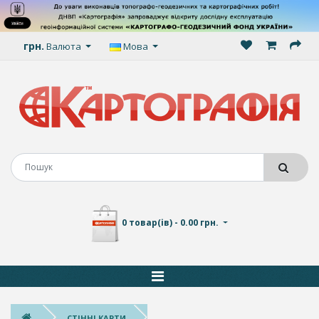
грн.
Валюта
Мова
0 товар(ів) - 0.00 грн.
СТІННІ КАРТИ