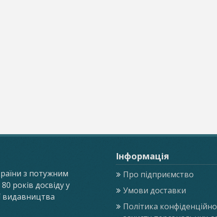
Інформація
країни з потужним
Про підприємство
0 років досвіду у
Умови доставки
ії видавництва
Політика конфіденційнос