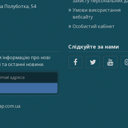
захисту персональних д
ла Полуботка, 54
Умови використання
вебсайту
Особистий кабінет
Слідкуйте за нами
и інформацію про нові
ї та останні новини.
реса
ap.com.ua