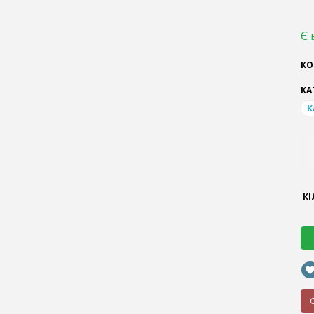
Є 
КО
КА
К
КІ