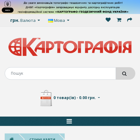
грн.
Валюта
Мова
0 товар(ів) - 0.00 грн.
СТІННІ КАРТИ