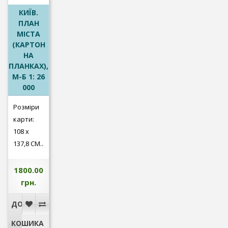
КИЇВ.
ПЛАН
МІСТА
(КАРТОН
НА
ПЛАНКАХ),
М-Б 1: 26
000
Розміри
карти:
108 х
137,8 СМ..
1800.00
грн.
ДО
КОШИКА