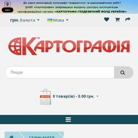
грн.
Валюта
Мова
0 товар(ів) - 0.00 грн.
СТІННІ КАРТИ