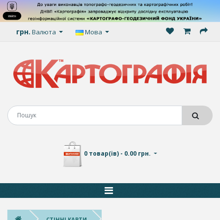
грн.
Валюта
Мова
0 товар(ів) - 0.00 грн.
СТІННІ КАРТИ