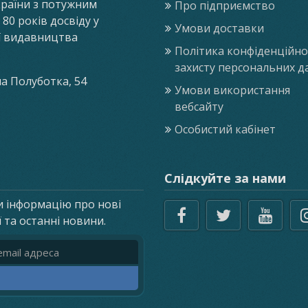
країни з потужним
Про підприємство
0 років досвіду у
Умови доставки
ії видавництва
Політика конфіденційнос
захисту персональних д
ла Полуботка, 54
Умови використання
вебсайту
Особистий кабінет
Слідкуйте за нами
и інформацію про нові
ї та останні новини.
реса