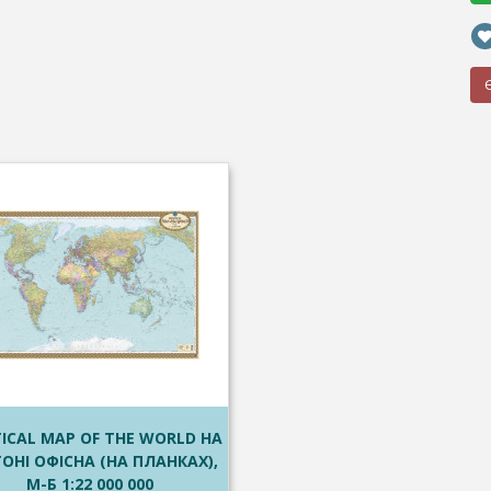
TICAL MAP OF THE WORLD НА
ОНІ ОФІСНА (НА ПЛАНКАХ),
М-Б 1:22 000 000