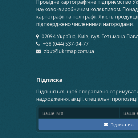
Провідне картографічне підприємство У
науково-виробничим колективом. Понад 8
картографії та поліграфії. Якість продукц
підтверджено численними нагородами.
02094 Україна, Київ, вул. Гетьмана Пав
+38 (044) 537-04-77
zbut@ukrmap.com.ua
Підписка
Підпішіться, щоб оперативно отримуват
надходження, акції, спеціальні пропозиці
Ім'я
Email ад
Підписатися