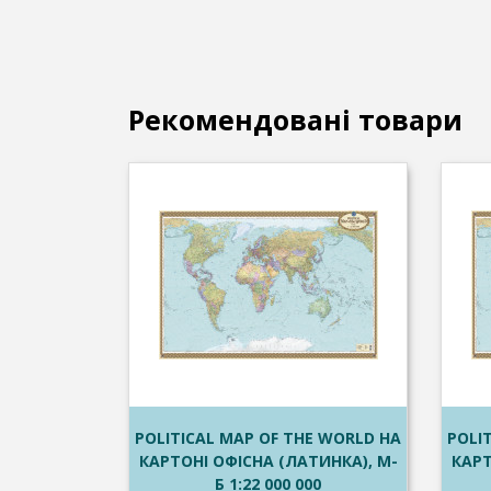
Рекомендовані товари
POLITICAL MAP OF THE WORLD НА
POLI
КАРТОНІ ОФІСНА (ЛАТИНКА), М-
КАРТ
Б 1:22 000 000