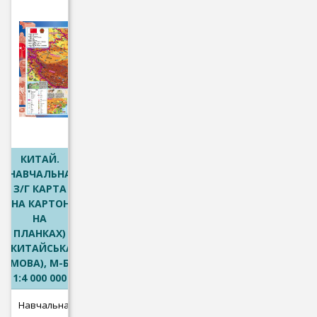
КИТАЙ.
НАВЧАЛЬНА
З/Г КАРТА
(НА КАРТОНІ
НА
ПЛАНКАХ)
(КИТАЙСЬКА
МОВА), М-Б
1:4 000 000
Навчальна