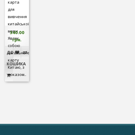
карта
для
вивчення
китайської
мови.
340.00
Являє
грн.
собою
ДО
загальногеографічну
карту
КОШИКА
Китаю, з
показом..