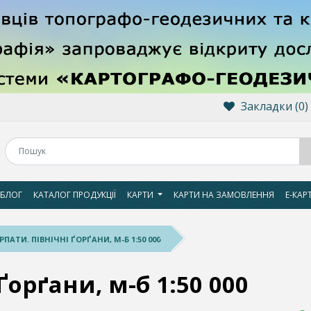
Закладки (0)
БЛОГ
КАТАЛОГ ПРОДУКЦІЇ
КАРТИ
КАРТИ НА ЗАМОВЛЕННЯ
Е-КАР
РПАТИ. ПІВНІЧНІ ҐОРҐАНИ, М-Б 1:50 000
Ґорґани, м-б 1:50 000