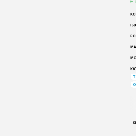
Є 
КО
IS
РО
МА
МО
КА
Т
О
К