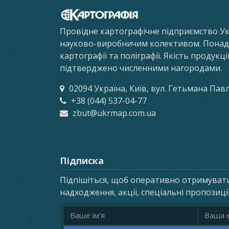
Провідне картографічне підприємство У
науково-виробничим колективом. Понад 8
картографії та поліграфії. Якість продукц
підтверджено численними нагородами.
02094 Україна, Київ, вул. Гетьмана Пав
+38 (044) 537-04-77
zbut@ukrmap.com.ua
Підписка
Підпішіться, щоб оперативно отримуват
надходження, акції, спеціальні пропозиці
Ім'я
Email ад