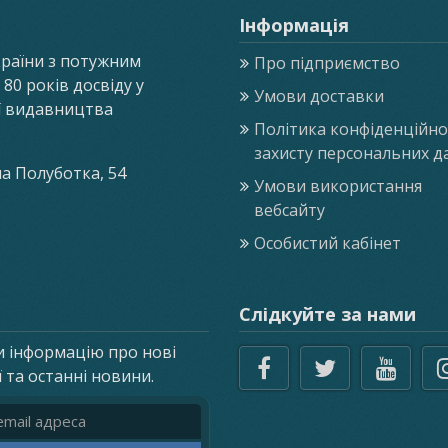
Інформація
країни з потужним
Про підприємство
0 років досвіду у
Умови доставки
ії видавництва
Політика конфіденційнос
захисту персональних д
ла Полуботка, 54
Умови використання
вебсайту
Особистий кабінет
Слідкуйте за нами
и інформацію про нові
ї та останні новини.
реса