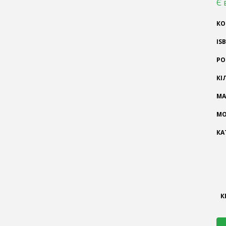
Є 
КО
IS
РО
КІ
МА
МО
КА
К