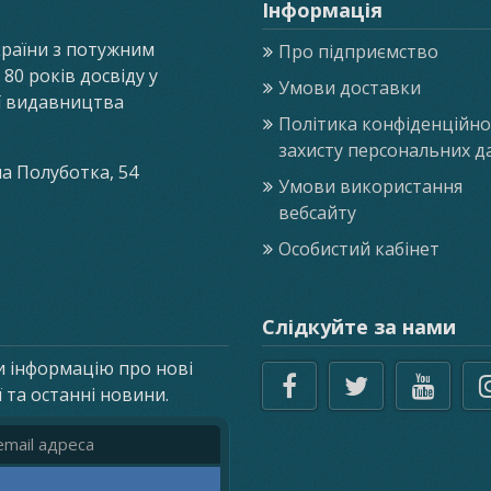
Інформація
країни з потужним
Про підприємство
0 років досвіду у
Умови доставки
ії видавництва
Політика конфіденційнос
захисту персональних д
ла Полуботка, 54
Умови використання
вебсайту
Особистий кабінет
Слідкуйте за нами
и інформацію про нові
ї та останні новини.
реса