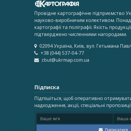
Провідне картографічне підприємство У
науково-виробничим колективом. Понад 8
картографії та поліграфії. Якість продукц
підтверджено численними нагородами.
02094 Україна, Київ, вул. Гетьмана Пав
+38 (044) 537-04-77
zbut@ukrmap.com.ua
Підписка
Підпішіться, щоб оперативно отримуват
надходження, акції, спеціальні пропозиці
Ім'я
Email ад
Підписатися