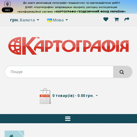
грн.
Валюта
Мова
0 товар(ів) - 0.00 грн.