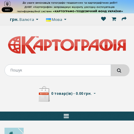
грн.
Валюта
Мова
0 товар(ів) - 0.00 грн.