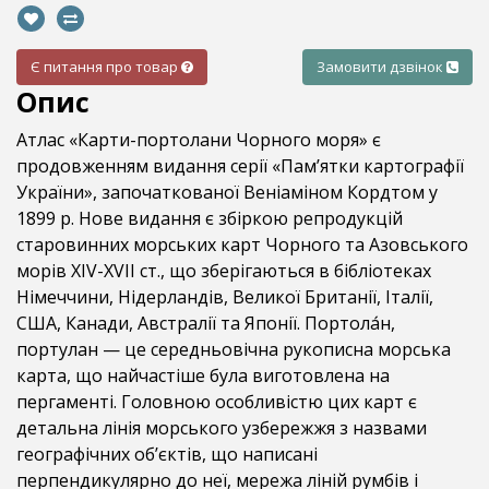
Є питання про товар
Замовити дзвінок
Опис
Атлас «Карти-портолани Чорного моря» є
продовженням видання серії «Пам’ятки картографії
України», започаткованої Веніаміном Кордтом у
1899 р. Нове видання є збіркою репродукцій
старовинних морських карт Чорного та Азовського
морів XIV-ХVІІ ст., що зберігаються в бібліотеках
Німеччини, Нідерландів, Великої Британії, Італії,
США, Канади, Австралії та Японії. Портола́н,
портулан — це середньовічна рукописна морська
карта, що найчастіше була виготовлена на
пергаменті. Головною особливістю цих карт є
детальна лінія морського узбережжя з назвами
географічних об’єктів, що написані
перпендикулярно до неї, мережа ліній румбів і