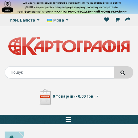
грн.
Валюта
Мова
0 товар(ів) - 0.00 грн.