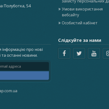
захисту персональних д
ла Полуботка, 54
Умови використання
вебсайту
Особистий кабінет
Слідкуйте за нами
и інформацію про нові
ї та останні новини.
реса
ap.com.ua