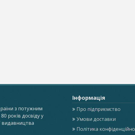
Інформація
країни з потужним
Про підприємство
0 років досвіду у
Умови доставки
ії видавництва
Політика конфіденційнос