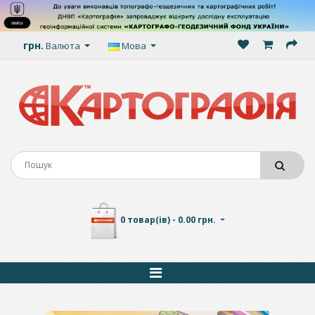
грн.
Валюта
Мова
0 товар(ів) - 0.00 грн.